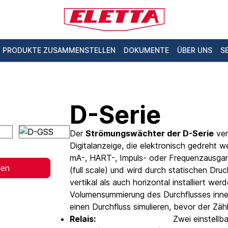
PRODUKTE ZUSAMMENSTELLEN
DOKUMENTE
ÜBER UNS
S
D-Serie
Der
Strömungswächter der D-Serie
ver
Digitalanzeige, die elektronisch gedreht 
mA-, HART-, Impuls- oder Frequenzausgang
len
(full scale) und wird durch statischen Dru
vertikal als auch horizontal installiert wer
Volumensummierung des Durchflusses inne
einen Durchfluss simulieren, bevor der Zähle
Relais:
Zwei einstellb