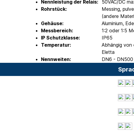
Nennleistung der Relais:
50VAC/DC max.
Rohrstück:
Messing, pulver
(andere Materi
Gehäuse:
Aluminium, Ede
Messbereich:
1:2 oder 1:5 
IP Schutzklasse:
IP65
Temperatur:
Abhängig von d
Eletta
Nennweiten:
DN6 - DN500
Spra