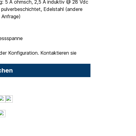
g: 5 A ohmsch, 2,5 A induktiv @ 28 Vdc
 pulverbeschichtet, Edelstahl (andere
f Anfrage)
Messspanne
er Konfiguration. Kontaktieren sie
chen