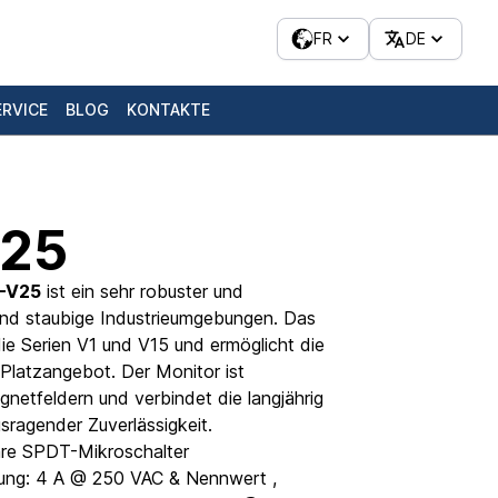
FR
DE
ERVICE
BLOG
KONTAKTE
V25
2-V25
ist ein sehr robuster und
und staubige Industrieumgebungen. Das
die Serien V1 und V15 und ermöglicht die
 Platzangebot. Der Monitor ist
etfeldern und verbindet die langjährig
ragender Zuverlässigkeit.
bare SPDT-Mikroschalter
ng: 4 A @ 250 VAC & Nennwert ,