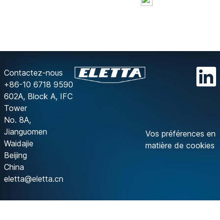
Contactez-nous
+86-10 6718 9590
602A, Block A, IFC
Tower
No. 8A,
Jianguomen
Vos préférences en
Waidajie
matière de cookies
Beijing
China
eletta@eletta.cn