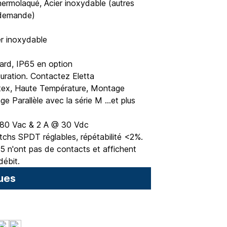
thermolaqué, Acier inoxydable (autres
 demande)
er inoxydable
ard, IP65 en option
guration. Contactez Eletta
Atex, Haute Température, Montage
e Parallèle avec la série M ...et plus
480 Vac & 2 A @ 30 Vdc
chs SPDT réglables, répétabilité <2%.
 n'ont pas de contacts et affichent
débit.
ues