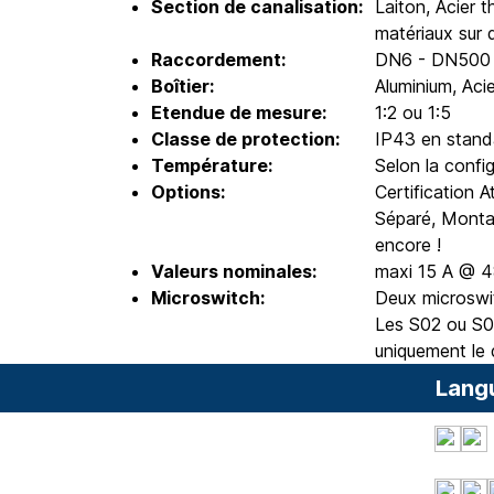
Section de canalisation:
Laiton, Acier 
matériaux sur
Raccordement:
DN6 - DN500
Boîtier:
Aluminium, Aci
Etendue de mesure:
1:2 ou 1:5
Classe de protection:
IP43 en stand
Température:
Selon la confi
Options:
Certification 
Séparé, Montag
encore !
Valeurs nominales:
maxi 15 A @ 
Microswitch:
Deux microswit
Les S02 ou S05
uniquement le 
Lang