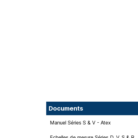
Documents
Manuel Séries S & V - Atex
Echelles de mesure Séries D, V, S & R