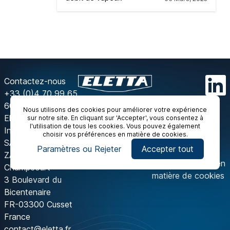
Contactez-nous
+33 (0)4 70 99 65
60
Nous utilisons des cookies pour améliorer votre expérience
Eletta
sur notre site. En cliquant sur 'Accepter', vous consentez à
l'utilisation de tous les cookies. Vous pouvez également
Instrumentation
choisir vos préférences en matière de cookies.
SAS
Paramètres ou Rejeter
Accepter tout
ZAC de
Vos préférences en
Champcourt
matière de cookies
3 Boulevard du
Bicentenaire
FR-03300 Cusset
France
contact@eletta.fr