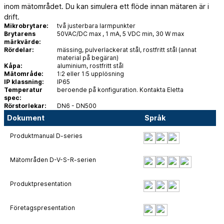
inom mätområdet. Du kan simulera ett flöde innan mätaren är i
drift.
Mikrobrytare:
två justerbara larmpunkter
Brytarens
50VAC/DC max , 1 mA, 5 VDC min, 30 W max
märkvärde:
Rördelar:
mässing, pulverlackerat stål, rostfritt stål (annat
material på begäran)
Kåpa:
aluminium, rostfritt stål
Mätområde:
1:2 eller 1:5 upplösning
IP klassning:
IP65
Temperatur
beroende på konfiguration. Kontakta Eletta
spec:
Rörstorlekar:
DN6 - DN500
Dokument
Språk
Produktmanual D-series
Mätområden D-V-S-R-serien
Produktpresentation
Företagspresentation