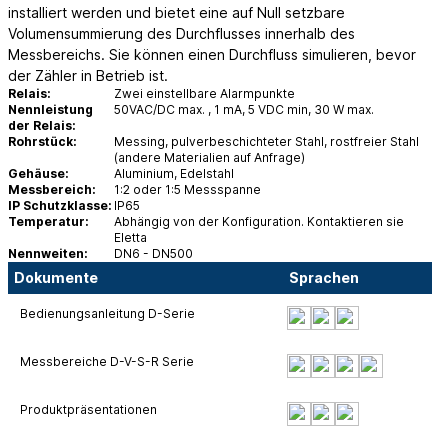
installiert werden und bietet eine auf Null setzbare
Volumensummierung des Durchflusses innerhalb des
Messbereichs. Sie können einen Durchfluss simulieren, bevor
der Zähler in Betrieb ist.
Relais:
Zwei einstellbare Alarmpunkte
Nennleistung
50VAC/DC max. , 1 mA, 5 VDC min, 30 W max.
der Relais:
Rohrstück:
Messing, pulverbeschichteter Stahl, rostfreier Stahl
(andere Materialien auf Anfrage)
Gehäuse:
Aluminium, Edelstahl
Messbereich:
1:2 oder 1:5 Messspanne
IP Schutzklasse:
IP65
Temperatur:
Abhängig von der Konfiguration. Kontaktieren sie
Eletta
Nennweiten:
DN6 - DN500
Dokumente
Sprachen
Bedienungsanleitung D-Serie
Messbereiche D-V-S-R Serie
Produktpräsentationen