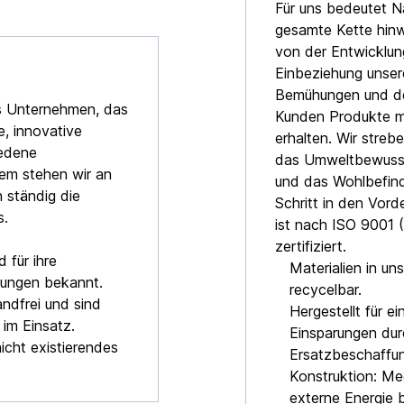
Für uns bedeutet Na
gesamte Kette hin
von der Entwicklun
Einbeziehung unsere
Bemühungen und de
es Unternehmen, das
Kunden Produkte mi
e, innovative
erhalten. Wir streb
iedene
das Umweltbewussts
dem stehen wir an
und das Wohlbefind
 ständig die
Schritt in den Vord
s.
ist nach ISO 9001 
zertifiziert.
 für ihre
Materialien in u
ndungen bekannt.
recycelbar.
andfrei und sind
Hergestellt für e
im Einsatz.
Einsparungen dur
nicht existierendes
Ersatzbeschaffun
Konstruktion: Mec
externe Energie 