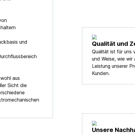
von
haltern
uckbasis und
Qualität und Z
Qualität ist für un
Durchflussbereich
und Weise, wie wir 
Leistung unserer P
Kunden.
owohl aus
ler Sicht die
erschiedene
ktromechanischen
Unsere Nachh