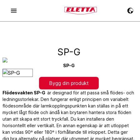
SP-G
SP-G
Bygg din produkt
Flödesvakten SP-G
är designad för att passa små flödes- och
ledningsstorlekar. Den fungerar enligt principen om variabelt
flödesområde där larmkopplingspunkten kan ställas in på ett
mycket lågt flöde och ändå kan brytaren hantera stora flöden
utan att skapa ett stort tryckfall. Du kan installera den
horisontellt eller vertikalt. En annan egenskap är att utloppet
kan vridas 90º eller 180º i förhållande till inloppet. Detta ger
dig bra alternativ på platser där utrymmet är mycket begränsat.