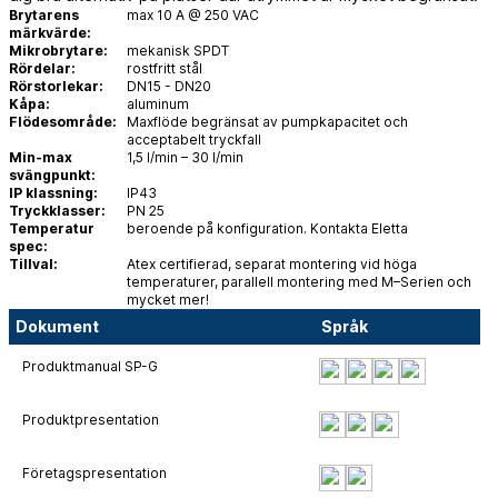
Brytarens
max 10 A @ 250 VAC
märkvärde:
Mikrobrytare:
mekanisk SPDT
Rördelar:
rostfritt stål
Rörstorlekar:
DN15 - DN20
Kåpa:
aluminum
Flödesområde:
Maxflöde begränsat av pumpkapacitet och
acceptabelt tryckfall
Min-max
1,5 l/min – 30 l/min
svängpunkt:
IP klassning:
IP43
Tryckklasser:
PN 25
Temperatur
beroende på konfiguration. Kontakta Eletta
spec:
Tillval:
Atex certifierad, separat montering vid höga
temperaturer, parallell montering med M–Serien och
mycket mer!
Dokument
Språk
Produktmanual SP-G
Produktpresentation
Företagspresentation