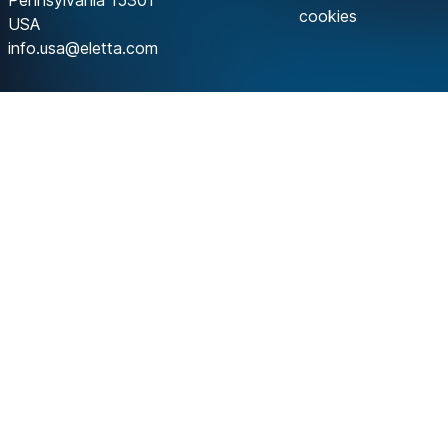
Pennsylvania 15301
cookies
USA
info.usa@eletta.com