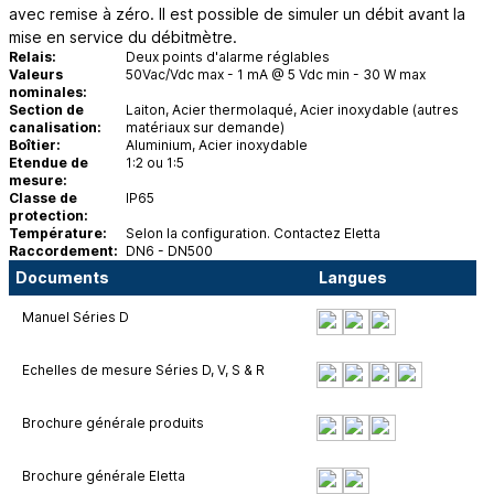
avec remise à zéro. Il est possible de simuler un débit avant la
mise en service du débitmètre.
Relais:
Deux points d'alarme réglables
Valeurs
50Vac/Vdc max - 1 mA @ 5 Vdc min - 30 W max
nominales:
Section de
Laiton, Acier thermolaqué, Acier inoxydable (autres
canalisation:
matériaux sur demande)
Boîtier:
Aluminium, Acier inoxydable
Etendue de
1:2 ou 1:5
mesure:
Classe de
IP65
protection:
Température:
Selon la configuration. Contactez Eletta
Raccordement:
DN6 - DN500
Documents
Langues
Manuel Séries D
Echelles de mesure Séries D, V, S & R
Brochure générale produits
Brochure générale Eletta