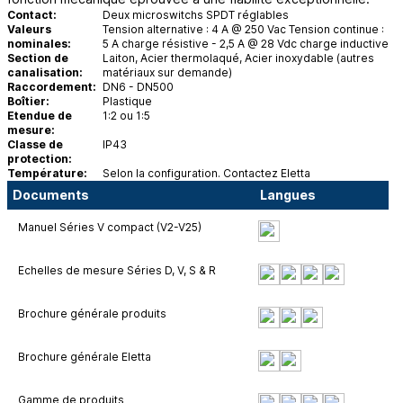
Contact:
Deux microswitchs SPDT réglables
Valeurs
Tension alternative : 4 A @ 250 Vac Tension continue :
nominales:
5 A charge résistive - 2,5 A @ 28 Vdc charge inductive
Section de
Laiton, Acier thermolaqué, Acier inoxydable (autres
canalisation:
matériaux sur demande)
Raccordement:
DN6 - DN500
Boîtier:
Plastique
Etendue de
1:2 ou 1:5
mesure:
Classe de
IP43
protection:
Température:
Selon la configuration. Contactez Eletta
Documents
Langues
Manuel Séries V compact (V2-V25)
Echelles de mesure Séries D, V, S & R
Brochure générale produits
Brochure générale Eletta
Gamme de produits