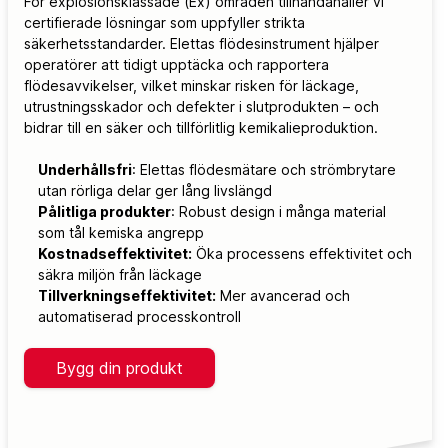
För explosionsklassade (Ex) områden tillhandahåller vi
certifierade lösningar som uppfyller strikta
säkerhetsstandarder. Elettas flödesinstrument hjälper
operatörer att tidigt upptäcka och rapportera
flödesavvikelser, vilket minskar risken för läckage,
utrustningsskador och defekter i slutprodukten – och
bidrar till en säker och tillförlitlig kemikalieproduktion.
Underhållsfri
: Elettas flödesmätare och strömbrytare
utan rörliga delar ger lång livslängd
Pålitliga produkter
: Robust design i många material
som tål kemiska angrepp
Kostnadseffektivitet:
Öka processens effektivitet och
säkra miljön från läckage
Tillverkningseffektivitet:
Mer avancerad och
automatiserad processkontroll
Bygg din produkt