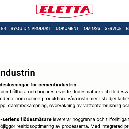
TER
BYGG DIN PRODUKT
DOKUMENT
OM OSS
SERVICE
B
ndustrin
flödeslösningar för cementindustrin
juder hållbara och högpresterande flödesmätare och flödesvak
landena inom cementproduktion. Våra instrument stödjer kriti
lopp, dammbekämpning, övervakning av vattenförbrukning oc
-seriens flödesmätare
levererar noggranna och tillförlitliga
öjliggör realtidsoptimering av processerna. Med integrerad pr