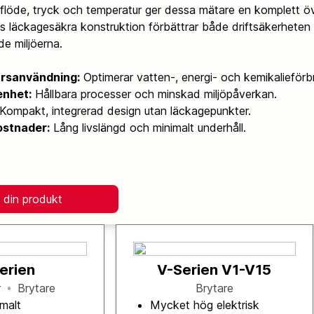
flöde, tryck och temperatur ger dessa mätare en komplett ö
s läckagesäkra konstruktion förbättrar både driftsäkerheten o
e miljöerna.
ursanvändning:
Optimerar vatten-, energi- och kemikalieförb
enhet:
Hållbara processer och minskad miljöpåverkan.
Kompakt, integrerad design utan läckagepunkter.
ostnader:
Lång livslängd och minimalt underhåll.
 din produkt
erien
V-Serien V1-V15
r
Brytare
Brytare
malt
Mycket hög elektrisk