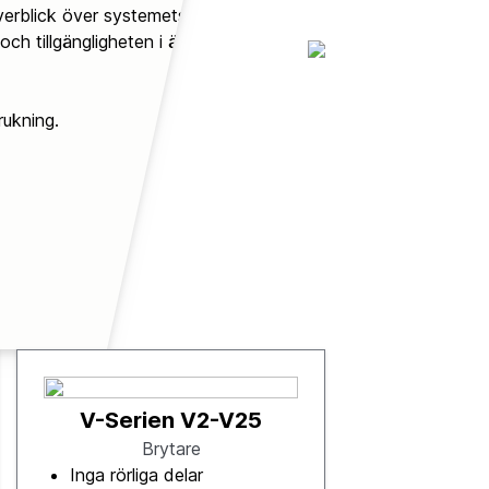
verblick över systemets
ch tillgängligheten i även
rukning.
V-Serien V2-V25
Brytare
Inga rörliga delar