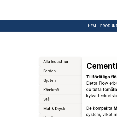
HEM
PRODUK
Alla Industrier
Cementi
Fordon
Tillförlitliga 
Gjuteri
Eletta Flow erb
de tuffa förhål
Kärnkraft
kylvattenkrets
Stål
De kompakta
M
Mat & Dryck
system, vilket m