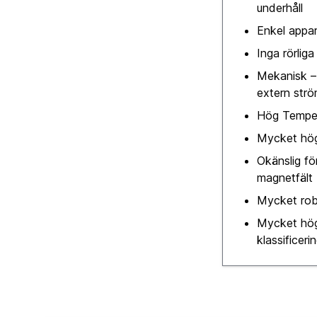
underhåll
Enkel appa
Inga rörliga
Mekanisk –
extern str
Hög Temper
Mycket hög t
Okänslig fö
magnetfält
Mycket rob
Mycket hög
klassificeri