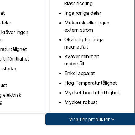
klassificering
rat
Inga rörliga delar
 delar
Mekanisk eller ingen
extern ström
 kräver ingen
öm
Okänslig för höga
magnetfält
aturtålighet
Kväver minimalt
illförlitlighet
underhåll
r starka
Enkel apparat
Hög Temperaturtålighet
ust
Mycket hög tillförlitlighet
 elektrisk
ng
Mycket robust
Visa fler produkter