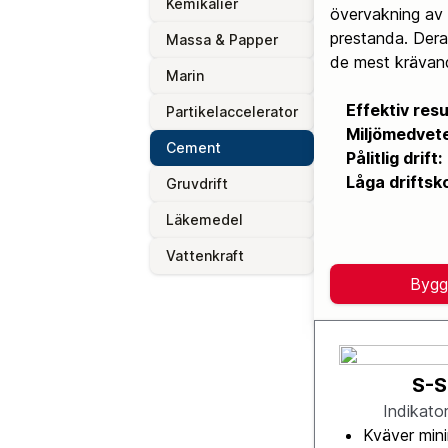
Kemikalier
övervakning av 
prestanda. Dera
Massa & Papper
de mest krävand
Marin
Effektiv res
Partikelaccelerator
Miljömedvet
Cement
Pålitlig drift:
Låga driftsk
Gruvdrift
Läkemedel
Vattenkraft
Bygg
S-S
Indikato
Kväver mini