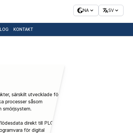
NA
SV
LOG
KONTAKT
ter, särskilt utvecklade för
ska processer såsom
h smörjsystem.
 flödesdata direkt till PLC-
ogramvara för digital