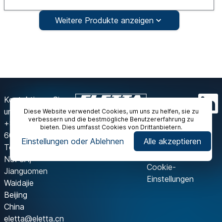
Weitere Produkte anzeigen
Kontaktieren Sie
uns
Diese Website verwendet Cookies, um uns zu helfen, sie zu
verbessern und die bestmögliche Benutzererfahrung zu
+86-10 6718 9590
bieten. Dies umfasst Cookies von Drittanbietern.
602A, Block A, IFC
Einstellungen oder Ablehnen
Alle akzeptieren
Tower
No. 8A,
Cookie-
Jianguomen
Einstellungen
Waidajie
Beijing
China
eletta@eletta.cn