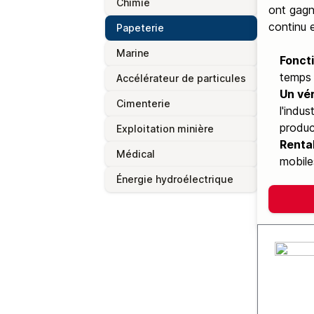
Chimie
ont gagn
continu 
Papeterie
Marine
Fonct
temps 
Accélérateur de particules
Un vér
Cimenterie
l'indu
product
Exploitation minière
Rentab
Médical
mobile
Énergie hydroélectrique