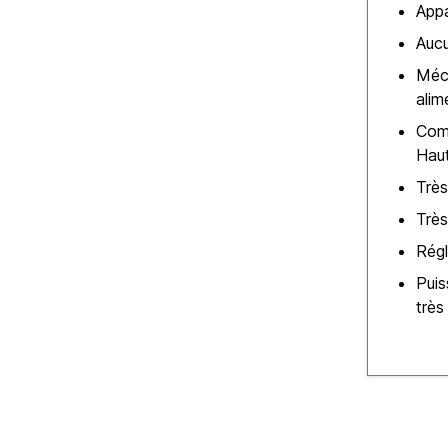
Appa
Aucu
Méc
alim
Com
Hau
Très
Très
Régl
Puis
très