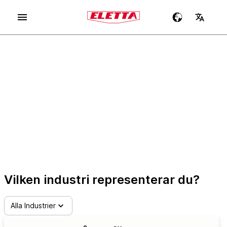
ROBUSTA HÖGKVALITATIVA
FLÖDESMÄTARE
SVENSK INGENJÖRSKONST SEDAN
1947
Vilken industri representerar du?
Alla Industrier