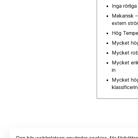
Inga rörliga
Mekanisk –
extern str
Hög Temper
Mycket hög t
Mycket rob
Mycket enke
in
Mycket hög
klassificeri