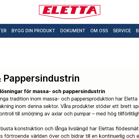
TER
BYGG DIN PRODUKT
DOKUMENT
OM OSS
SERVICE
B
 Pappersindustrin
eslösningar för massa- och pappersindustrin
ga tradition inom massa- och pappersproduktion har Eletta Flo
akning inom denna sektor. Våra produkter stöder ett brett sp
ntroll till smörjning av axlar och pumpar – med hög tillförlitli
obusta konstruktion och långa livslängd har Elettas flödesmä
s förtroende världen över och bidrar till en kontinuerlig och e