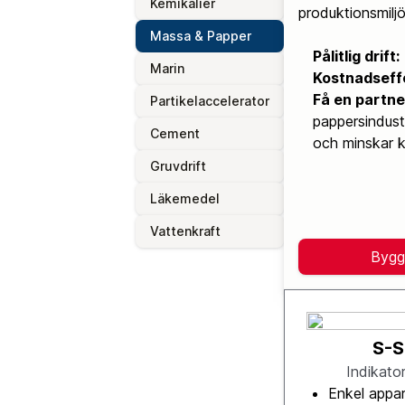
Kemikalier
produktionsmiljö
Massa & Papper
Pålitlig drift:
Marin
Kostnadseffe
Få en partne
Partikelaccelerator
pappersindustr
Cement
och minskar 
Gruvdrift
Läkemedel
Vattenkraft
Bygg
S-S
Indikato
Enkel appa