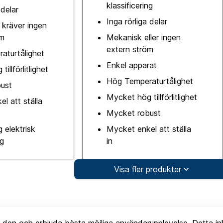
klassificering
 delar
Inga rörliga delar
 kräver ingen
öm
Mekanisk eller ingen
extern ström
aturtålighet
Enkel apparat
illförlitlighet
Hög Temperaturtålighet
ust
Mycket hög tillförlitlighet
l att ställa
Mycket robust
 elektrisk
Mycket enkel att ställa
ng
in
Visa fler produkter