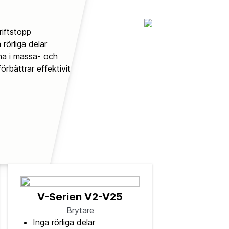
riftstopp
rörliga delar
na i massa- och
örbättrar effektiviteten
V-Serien V2-V25
Brytare
Inga rörliga delar