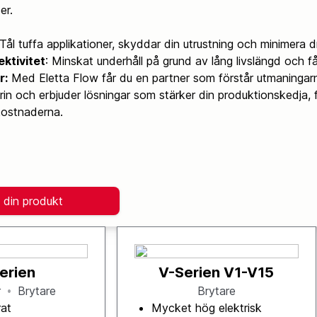
er.
Tål tuffa applikationer, skyddar din utrustning och minimera d
ktivitet
: Minskat underhåll på grund av lång livslängd och få 
r:
Med Eletta Flow får du en partner som förstår utmaningar
in och erbjuder lösningar som stärker din produktionskedja, f
kostnaderna.
 din produkt
erien
V-Serien V1-V15
r
Brytare
Brytare
rat
Mycket hög elektrisk