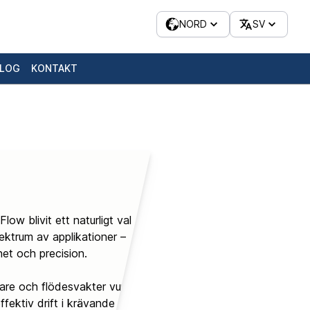
NORD
SV
LOG
KONTAKT
w blivit ett naturligt val
ektrum av applikationer –
ghet och precision.
tare och flödesvakter vunnit
ffektiv drift i krävande