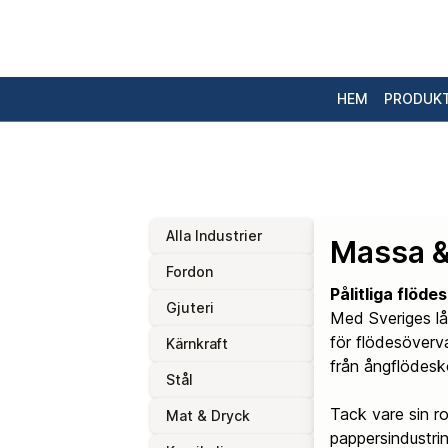
HEM
PRODUK
Alla Industrier
Massa &
Fordon
Pålitliga flöd
Gjuteri
Med Sveriges lån
för flödesöverv
Kärnkraft
från ångflödesko
Stål
Tack vare sin r
Mat & Dryck
pappersindustrin