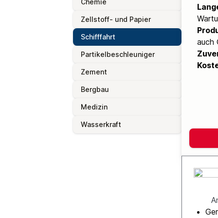
Chemie
Lang
Wartu
Zellstoff- und Papier
Produ
Schifffahrt
auch 
Zuver
Partikelbeschleuniger
Koste
Zement
Bergbau
Medizin
Wasserkraft
A
Ger