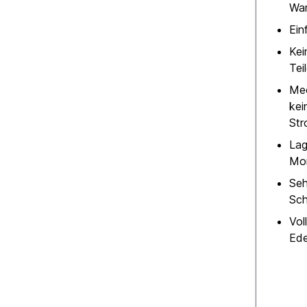
Wa
Ein
Kei
Tei
Mec
kei
Str
Lag
Mo
Seh
Sch
Vol
Ede