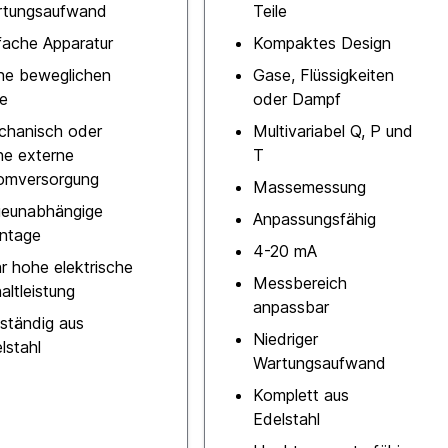
rtungsaufwand
Teile
fache Apparatur
Kompaktes Design
ne beweglichen
Gase, Flüssigkeiten
le
oder Dampf
hanisch oder
Multivariabel Q, P und
ne externe
T
omversorgung
Massemessung
eunabhängige
Anpassungsfähig
ntage
4-20 mA
r hohe elektrische
Messbereich
altleistung
anpassbar
lständig aus
Niedriger
lstahl
Wartungsaufwand
Komplett aus
Edelstahl