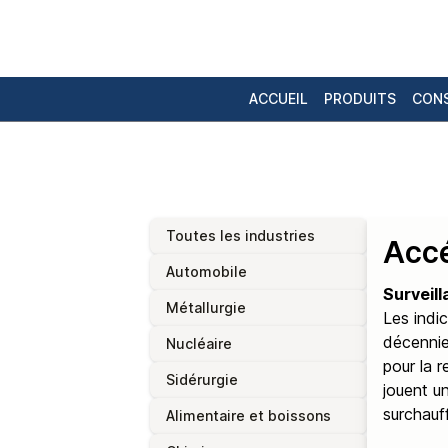
ACCUEIL
PRODUITS
CONS
Toutes les industries
Accé
Automobile
Surveill
Métallurgie
Les indi
décennie
Nucléaire
pour la 
Sidérurgie
jouent u
surchauf
Alimentaire et boissons