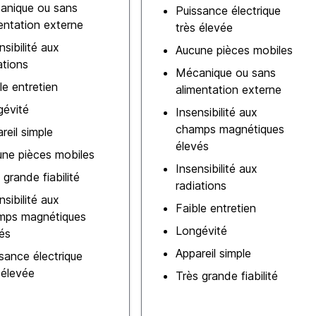
anique ou sans
Puissance électrique
entation externe
très élevée
nsibilité aux
Aucune pièces mobiles
ations
Mécanique ou sans
le entretien
alimentation externe
gévité
Insensibilité aux
champs magnétiques
reil simple
élevés
ne pièces mobiles
Insensibilité aux
 grande fiabilité
radiations
nsibilité aux
Faible entretien
mps magnétiques
Longévité
és
Appareil simple
sance électrique
 élevée
Très grande fiabilité