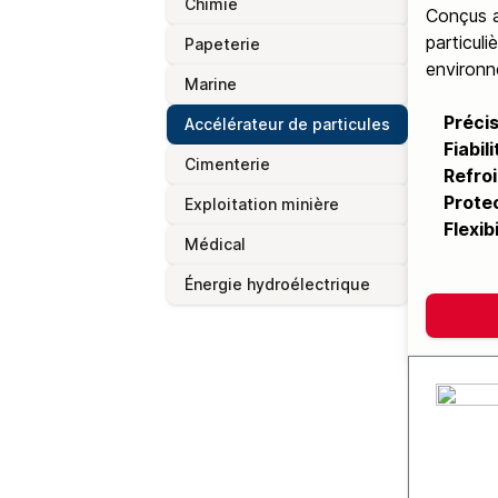
Chimie
Conçus a
particul
Papeterie
environne
Marine
Préci
Accélérateur de particules
Fiabili
Cimenterie
Refro
Prote
Exploitation minière
Flexibi
Médical
Énergie hydroélectrique