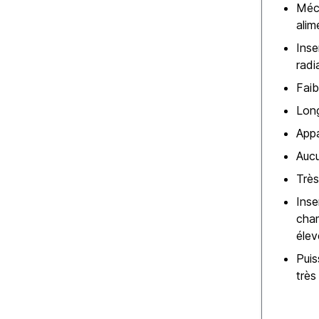
Méc
alim
Inse
radi
Faib
Lon
Appa
Aucu
Très
Inse
cha
élev
Puis
très