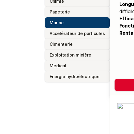
Chimie
Longu
diffic
Papeterie
Effica
Marine
Fonct
Rentab
Accélérateur de particules
Cimenterie
Exploitation minière
Médical
Énergie hydroélectrique