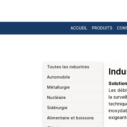
ACCUEIL
PRODUITS
CONS
Toutes les industries
Indu
Automobile
Solution
Métallurgie
Les débi
la survei
Nucléaire
technique
Sidérurgie
inoxydabl
exigeant
Alimentaire et boissons