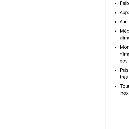
Faib
Appa
Aucu
Méc
alim
Mon
n'im
posi
Puis
très
Tout
ino