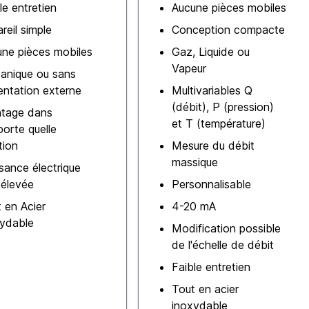
le entretien
Aucune pièces mobiles
reil simple
Conception compacte
ne pièces mobiles
Gaz, Liquide ou
Vapeur
anique ou sans
entation externe
Multivariables Q
(débit), P (pression)
tage dans
et T (température)
porte quelle
tion
Mesure du débit
massique
sance électrique
 élevée
Personnalisable
 en Acier
4-20 mA
xydable
Modification possible
de l'échelle de débit
Faible entretien
Tout en acier
inoxydable