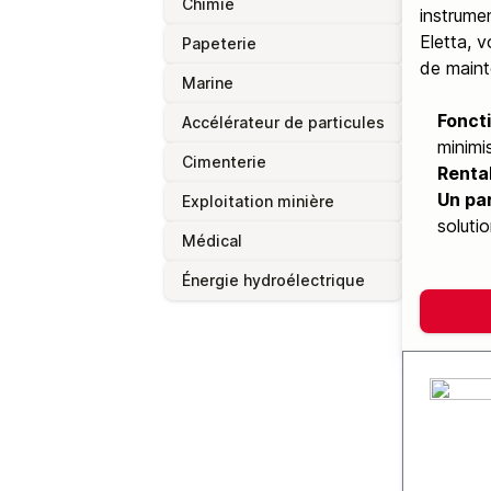
Chimie
instrume
Eletta, v
Papeterie
de maint
Marine
Fonct
Accélérateur de particules
minimi
Cimenterie
Rentab
Un par
Exploitation minière
soluti
Médical
Énergie hydroélectrique