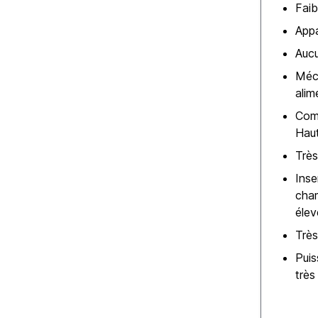
Faib
Appa
Aucu
Méc
alim
Com
Hau
Très
Inse
cha
élev
Très
Puis
très