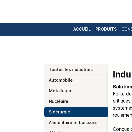
ACCUEIL
PRODUITS
CONS
Toutes les industries
Indu
Automobile
Solution
Métallurgie
Forte de 
critiques
Nucléaire
systèmes
Sidérurgie
roulemen
Alimentaire et boissons
Conçus p